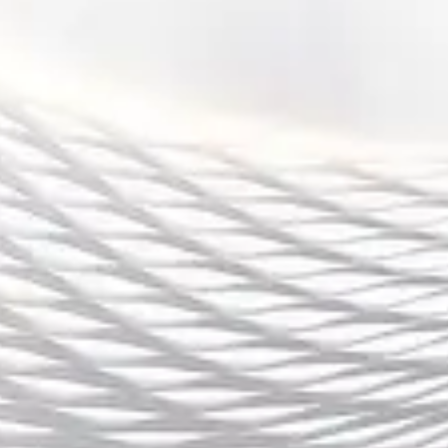
4、产业生态多维构建
在推动自身发展的同时，乐竞体育也积极构建开放共赢的产业
生态。通过与赛事组织方、媒体机构及技术公司合作，平台不
断拓展资源边界，实现多方共赢。这种协同发展模式，有助于
提升整体行业效率与创新能力。
平台还通过商业模式创新，将赛事内容与广告、电商及会员服
务相结合，打造多元化盈利体系。这不仅增强了平台的可持续
发展能力，也为合作伙伴提供了更多价值实现路径。
与此同时，乐竞体育关注全球市场布局，通过国际化战略拓展
用户群体，推动体育文化的跨区域传播。借助数字技术，平台
能够突破地域限制，让全球用户共享优质体育资源，进一步提
升品牌影响力。
总结：
综上所述，乐竞体育通过技术创新、内容升级、体验优化与生
态构建，全面推动体育产业的数字化转型。其打造的全方位赛