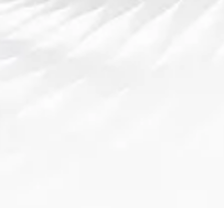
找到我们:
P: 13594780395
地址:
安顺市抬葛街347号
©
2026
- All Rights Reserved
kaiyun会员中心
.