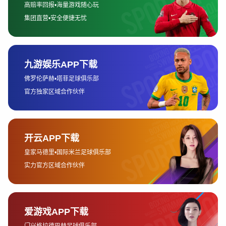
在数字化浪潮席卷全球的背景下，技术已成为体育平台发展的
核心引擎。乐竞体育通过引入大数据、人工智能与云计算等前
沿技术，实现赛事数据的实时采集与精准分析，使用户能够更
直观地了解比赛进程与球员表现。这种技术赋能不仅提升了赛
事的可视化程度，也为用户提供了更加专业的观赛视角。
与此同时，平台通过智能推荐系统，根据用户的兴趣偏好与行
为数据，为其精准推送赛事内容与相关资讯。这种个性化服务
有效提升了用户黏性，使每位用户都能在海量信息中快速找到
自己感兴趣的内容，极大地优化了信息获取效率。
开云体育赛事
此外，乐竞体育还积极探索虚拟现实与增强现实技术在体育领
域的应用，通过打造沉浸式观赛场景，让用户仿佛置身于现
场。无论是360度视角切换，还是实时互动功能，都为传统观
赛方式带来了革命性突破，推动体育体验进入全新阶段。
2、赛事内容全面升级
优质内容始终是体育平台的核心竞争力。乐竞体育通过整合全
球优质赛事资源，构建多元化内容体系，涵盖足球、篮球、电