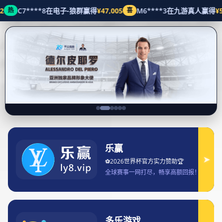
五大联赛
首页
五大联赛
乐竞体育引领数字化体育新时代打造全方位赛事娱乐体验平台
留言
First name