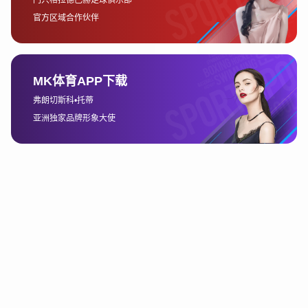
竞等多个热门领域，满足不同用户群体的观赛需求。这种丰富
的内容布局，使平台在激烈的市场竞争中占据重要地位。
在内容呈现方面，平台不仅提供高清直播，还推出赛事解说、
数据分析、幕后花絮等多维度内容，增强用户的参与感与理解
深度。通过专业解说与数据支持，用户能够更深入地了解比赛
策略与技术细节，从而提升观赛体验。
同时，乐竞体育还鼓励用户参与内容共创，通过评论、弹幕与
社区互动等形式，让观赛不再是单向行为，而是多方互动的过
程。这种开放式内容生态，不仅丰富了平台内容，也增强了用
户之间的连接与交流。
3、用户体验深度重塑
在数字体育时代，用户体验成为平台成败的关键。乐竞体育以
用户为中心，从界面设计到功能布局均进行全面优化，确保操
作简洁流畅。无论是赛事查找还是内容浏览，用户都能在最短
时间内完成操作，提升整体使用效率。
平台还通过多终端适配，实现手机、平板与电脑等设备的无缝