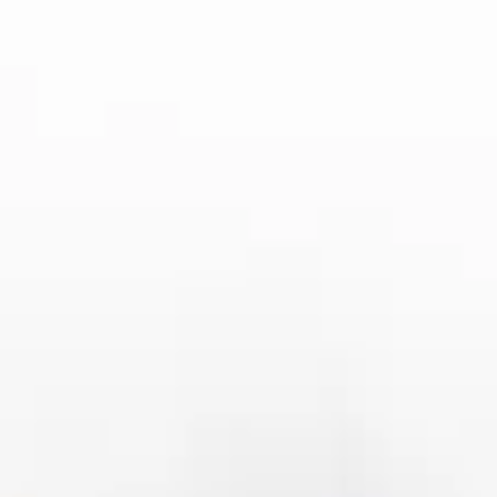
连接，让用户随时随地享受体育娱乐。这种跨平台体验打破了
时间与空间的限制，使体育内容更加触手可及。
此外，乐竞体育注重社交功能的打造，通过好友互动、赛事讨
论与社区交流等方式，构建一个充满活力的体育社交空间。用
户不仅可以观看比赛，还能与志同道合的人分享观点与激情，
从而形成更具归属感的使用体验。